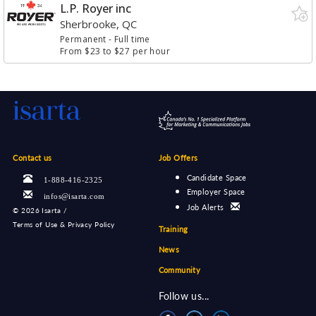
L.P. Royer inc
Sherbrooke, QC
Permanent
- Full time
From $23 to $27 per hour
Contact us
Job Offers
Candidate Space
1-888-416-2325
Employer Space
infos@isarta.com
Job Alerts
©
2026 Isarta /
Terms of Use & Privacy Policy
Training
News
Community
Follow us...