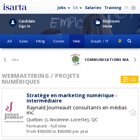
Jobs
CA
Salaries
Training
FR
Candidate
Employers
Sign In
Home
All
Sales
Mktg
Comm
Web
Graph / IT
COMMUNICATIONS MANAGER
– Halifax
WEBMASTERING / PROJETS
(
2
)
NUMÉRIQUES
Stratège en marketing numérique -
intermédiaire
Raynald Journeault consultants en médias
inc.
Québec (L'Ancienne-Lorette), QC
Permanent
- Full time
From $65000 to $80000 per year