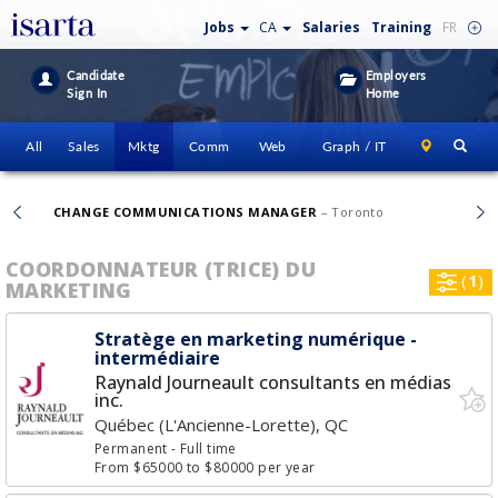
Jobs
CA
Salaries
Training
FR
Candidate
Employers
Sign In
Home
All
Sales
Mktg
Comm
Web
Graph / IT
CHANGE COMMUNICATIONS MANAGER
– Toronto
COORDONNATEUR (TRICE) DU
(
1
)
MARKETING
Stratège en marketing numérique -
intermédiaire
Raynald Journeault consultants en médias
inc.
Québec (L'Ancienne-Lorette), QC
Permanent
- Full time
From $65000 to $80000 per year