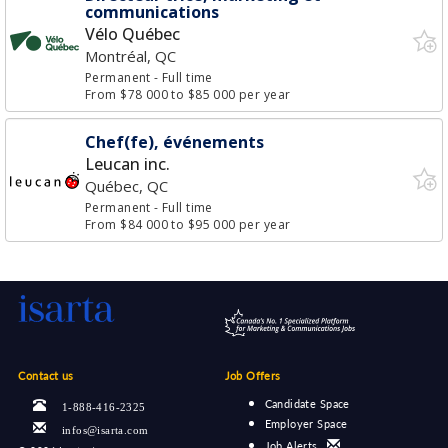
communications
Vélo Québec
Montréal, QC
Permanent
- Full time
From $78 000 to $85 000 per year
Chef(fe), événements
Leucan inc.
Québec, QC
Permanent
- Full time
From $84 000 to $95 000 per year
Contact us
Job Offers
Candidate Space
1-888-416-2325
Employer Space
infos@isarta.com
Job Alerts