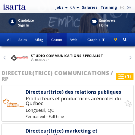
Jobs
CA
Salaries
Training
FR
Candidate
Employers
Sign In
Home
All
Sales
Mktg
Comm
Web
Graph / IT
STUDIO COMMUNICATIONS SPECIALIST
–
Vancouver
DIRECTEUR(TRICE) COMMUNICATIONS /
(
1
)
RP
Directeur(trice) des relations publiques
Producteurs et productrices acéricoles du
Québec
Longueuil, QC
Permanent
- Full time
Directeur(trice) marketing et