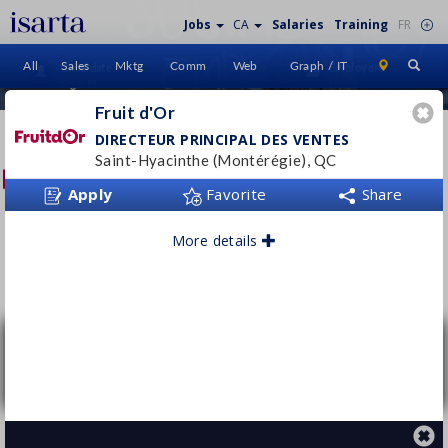
Jobs
CA
Salaries
Training
FR
All
Sales
Mktg
Comm
Web
Graph / IT
Candidate
Employers
Sign In
Home
Fruit d'Or
FRUIT D'OR
DIRECTEUR PRINCIPAL DES VENTES
Saint-Hyacinthe (Montérégie), QC
fruitdor.ca/fr/
Apply
Favorite
Share
More details
Follow this employer
Directeur principal des ventes
Fruit d'Or
Saint-Hyacinthe (Montérégie), QC
ABOUT US