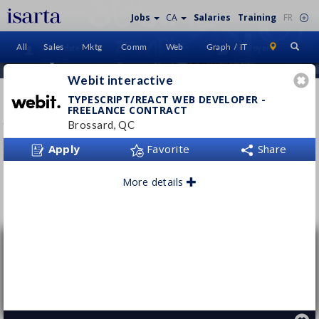
Jobs
CA
Salaries
Training
FR
All
Sales
Mktg
Comm
Web
Graph / IT
Candidate
Employers
Sign In
Home
Webit interactive
WEBIT INTERACTIVE
TYPESCRIPT/REACT WEB DEVELOPER -
FREELANCE CONTRACT
webitinteractive.ca
Brossard, QC
Apply
Favorite
Share
More details
Follow this employer
TypeScript/React Web Developer -
Freelance Contract
Webit interactive
Brossard, QC
Freelance / Project