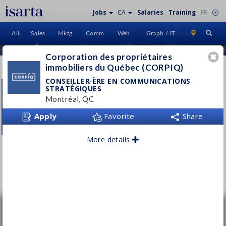
Jobs
CA
Salaries
Training
FR
All
Sales
Mktg
Comm
Web
Graph / IT
Candidate
Employers
Sign In
Home
Corporation des propriétaires
immobiliers du Québec (CORPIQ)
CORPORATION DES
PROPRIÉTAIRES
CONSEILLER·ÈRE EN COMMUNICATIONS
STRATÉGIQUES
IMMOBILIERS DU QUÉBEC
Montréal, QC
(CORPIQ)
Apply
Favorite
Share
www.corpiq.com/
More details
Follow this employer
Conseiller·ère en communications
stratégiques