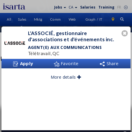
Jobs
CA
Salaries
Training
FR
All
Sales
Mktg
Comm
Web
Graph / IT
Candidate
Employers
Sign In
Home
L'ASSOCIÉ, gestionnaire
d'associations et d'événements inc.
L'ASSOCIÉ, GESTIONNAIRE
D'ASSOCIATIONS ET
AGENT(E) AUX COMMUNICATIONS
D'ÉVÉNEMENTS
Télétravail, QC
Apply
Favorite
Share
lassocie.ca
More details
Follow this employer
Agent(e) aux communications
L'ASSOCIÉ, gestionnaire d'associations et
d'événements inc.