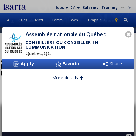
Jobs
CA
Salaries
Training
FR
All
Sales
Mktg
Comm
Web
Graph / IT
Candidate
Employers
Sign In
Home
Assemblée nationale du Québec
ASSEMBLÉE NATIONALE DU
CONSEILLÈRE OU CONSEILLER EN
COMMUNICATION
QUÉBEC
Québec, QC
www.assnat.qc.ca
Apply
Favorite
Share
More details
Follow this employer
Conseillère ou conseiller en
communication
Assemblée nationale du Québec
Québec, QC