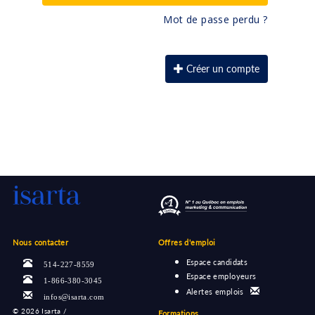
Mot de passe perdu ?
Créer un compte
Nous contacter
Offres d'emploi
Espace candidats
514-227-8559
Espace employeurs
1-866-380-3045
Alertes emplois
infos@isarta.com
©
2026 Isarta /
Formations