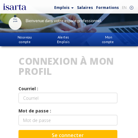
Emplois
Salaires
Formations
EN
Mon
Bienvenue dans votre espace professionnel.
profil
Nouveau
Alertes
Mon
compte
Emplois
compte
CONNEXION À MON
PROFIL
Courriel :
Mot de passe :
Se connecter