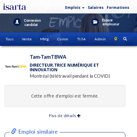
Emplois
Salaires
Formations
Espace
Connexion
employeur
candidat
Tous
Vente
Mktg
Comm
TI/IA
Admin
Tam-TamTBWA
DIRECTEUR.TRICE NUMÉRIQUE ET
INNOVATION
Montréal (télétravail pendant la COVID)
Cette offre d'emploi est fermée.
Plus de détails
Emploi similaire